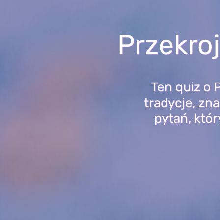
Przekro
Ten quiz o P
tradycje, zn
pytań, któr