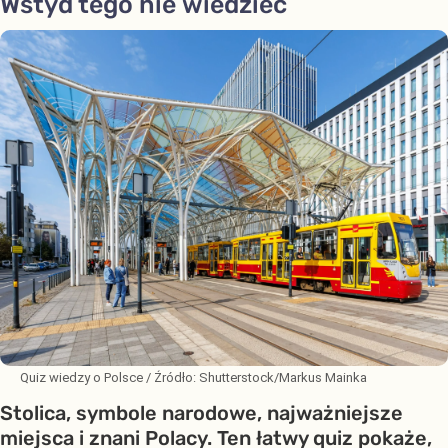
Wstyd tego nie wiedzieć
Quiz wiedzy o Polsce
/ Źródło:
Shutterstock/Markus Mainka
Stolica, symbole narodowe, najważniejsze
miejsca i znani Polacy. Ten łatwy quiz pokaże,