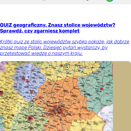
QUIZ geograficzny. Znasz stolice województw?
Sprawdź, czy zgarniesz komplet
Krótki quiz ze stolic województw szybko pokaże, jak dobrze
znasz mapę Polski. Dziesięć pytań wystarczy, by
przetestować wiedzę o naszym kraju.