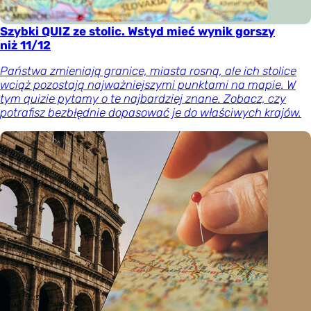
Szybki QUIZ ze stolic. Wstyd mieć wynik gorszy
niż 11/12
Państwa zmieniają granice, miasta rosną, ale ich stolice
wciąż pozostają najważniejszymi punktami na mapie. W
tym quizie pytamy o te najbardziej znane. Zobacz, czy
potrafisz bezbłędnie dopasować je do właściwych krajów.