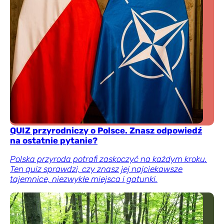
QUIZ przyrodniczy o Polsce. Znasz odpowiedź
na ostatnie pytanie?
Polska przyroda potrafi zaskoczyć na każdym kroku.
Ten quiz sprawdzi, czy znasz jej najciekawsze
tajemnice, niezwykłe miejsca i gatunki.