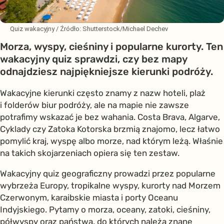
Quiz wakacyjny
/ Źródło:
Shutterstock/Michael Dechev
Morza, wyspy, cieśniny i popularne kurorty. Ten
wakacyjny quiz sprawdzi, czy bez mapy
odnajdziesz najpiękniejsze kierunki podróży.
Wakacyjne kierunki często znamy z nazw hoteli, plaż
i folderów biur podróży, ale na mapie nie zawsze
potrafimy wskazać je bez wahania. Costa Brava, Algarve,
Cyklady czy Zatoka Kotorska brzmią znajomo, lecz łatwo
pomylić kraj, wyspę albo morze, nad którym leżą. Właśnie
na takich skojarzeniach opiera się ten zestaw.
Wakacyjny quiz geograficzny prowadzi przez popularne
wybrzeża Europy, tropikalne wyspy, kurorty nad Morzem
Czerwonym, karaibskie miasta i porty Oceanu
Indyjskiego. Pytamy o morza, oceany, zatoki, cieśniny,
półwyspy oraz państwa, do których należą znane