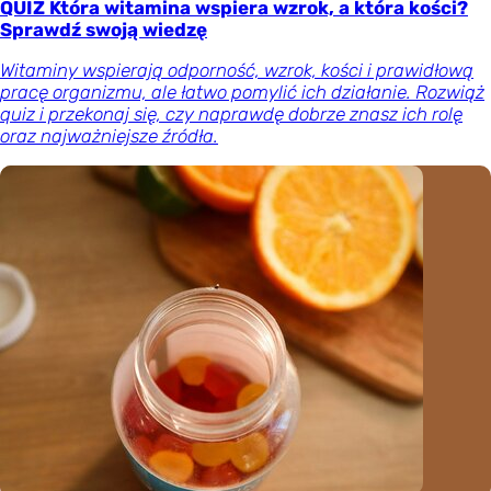
QUIZ Która witamina wspiera wzrok, a która kości?
Sprawdź swoją wiedzę
Witaminy wspierają odporność, wzrok, kości i prawidłową
pracę organizmu, ale łatwo pomylić ich działanie. Rozwiąż
quiz i przekonaj się, czy naprawdę dobrze znasz ich rolę
oraz najważniejsze źródła.