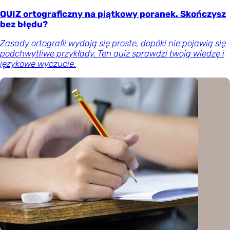
QUIZ ortograficzny na piątkowy poranek. Skończysz
bez błędu?
Zasady ortografii wydają się proste, dopóki nie pojawią się
podchwytliwe przykłady. Ten quiz sprawdzi twoją wiedzę i
językowe wyczucie.