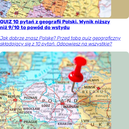
QUIZ 10 pytań z geografii Polski. Wynik niższy
niż 9/10 to powód do wstydu
Jak dobrze znasz Polskę? Przed tobą quiz geograficzny
składający się z 10 pytań. Odpowiesz na wszystkie?