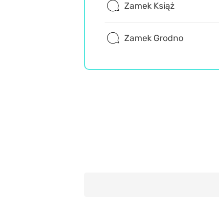
Zamek Książ
Zamek Grodno
Geografia
Wiedza ogólna
Misz Masz