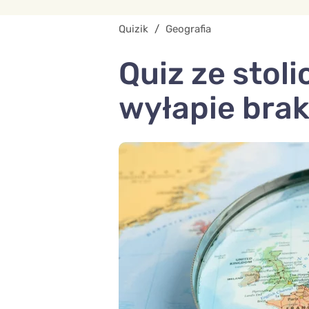
Quizik
/
Geografia
Quiz ze stol
wyłapie braki