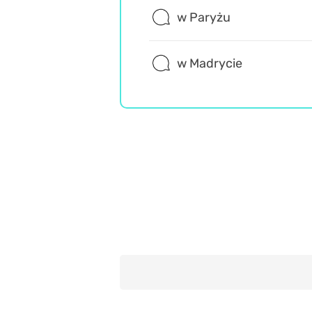
w Paryżu
w Madrycie
Geografia
Wiedza ogólna
Trudne