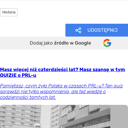
Historia
UDOSTĘPNIJ
Dodaj jako
źródło w Google
Masz więcej niż czterdzieści lat? Masz szansę w tym
QUIZIE o PRL-u
Pamiętasz, czym żyła Polska w czasach PRL-u? Ten quiz
sprawdzi nie tylko wspomnienia, ale też wiedzę o
codzienności tamtych lat.