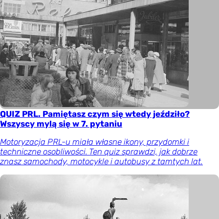
QUIZ PRL. Pamiętasz czym się wtedy jeździło?
Wszyscy mylą się w 7. pytaniu
Motoryzacja PRL-u miała własne ikony, przydomki i
techniczne osobliwości. Ten quiz sprawdzi, jak dobrze
znasz samochody, motocykle i autobusy z tamtych lat.