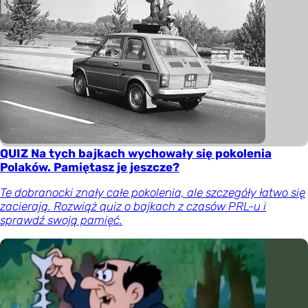
QUIZ Na tych bajkach wychowały się pokolenia
Polaków. Pamiętasz je jeszcze?
Te dobranocki znały całe pokolenia, ale szczegóły łatwo się
zacierają. Rozwiąż quiz o bajkach z czasów PRL-u i
sprawdź swoją pamięć.