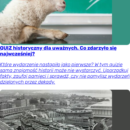
QUIZ historyczny dla uważnych. Co zdarzyło się
najwcześniej?
Które wydarzenie nastąpiło jako pierwsze? W tym quizie
sama znajomość historii może nie wystarczyć. Uporządkuj
fakty, zaufaj pamięci i sprawdź, czy nie pomylisz wydarzeń
dzielonych przez dekady.