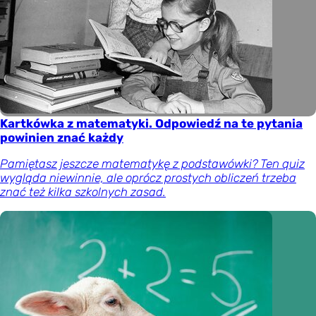
Kartkówka z matematyki. Odpowiedź na te pytania
powinien znać każdy
Pamiętasz jeszcze matematykę z podstawówki? Ten quiz
wygląda niewinnie, ale oprócz prostych obliczeń trzeba
znać też kilka szkolnych zasad.