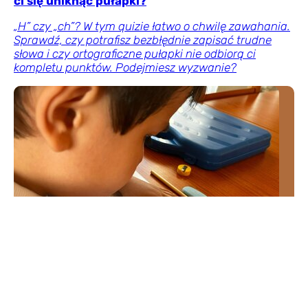
ci się uniknąć pułapki?
„H” czy „ch”? W tym quizie łatwo o chwilę zawahania.
Sprawdź, czy potrafisz bezbłędnie zapisać trudne
słowa i czy ortograficzne pułapki nie odbiorą ci
kompletu punktów. Podejmiesz wyzwanie?
Nostalgiczny QUIZ muzyczny z hitów PRL-u.