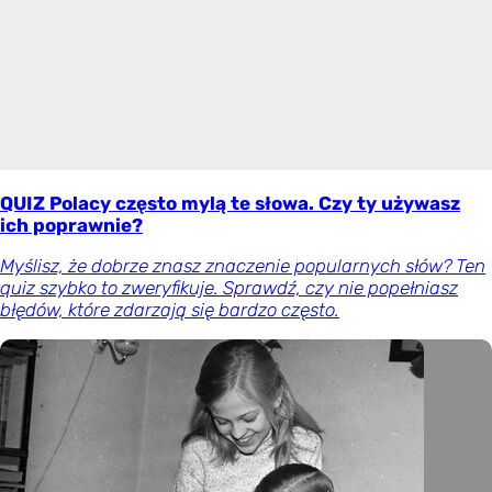
QUIZ Polacy często mylą te słowa. Czy ty używasz
ich poprawnie?
Myślisz, że dobrze znasz znaczenie popularnych słów? Ten
quiz szybko to zweryfikuje. Sprawdź, czy nie popełniasz
błędów, które zdarzają się bardzo często.