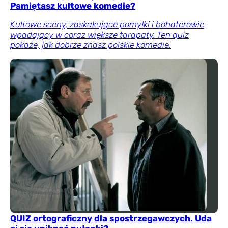
Pamiętasz kultowe komedie?
Kultowe sceny, zaskakujące pomyłki i bohaterowie
wpadający w coraz większe tarapaty. Ten quiz
pokaże, jak dobrze znasz polskie komedie.
QUIZ ortograficzny dla spostrzegawczych. Uda