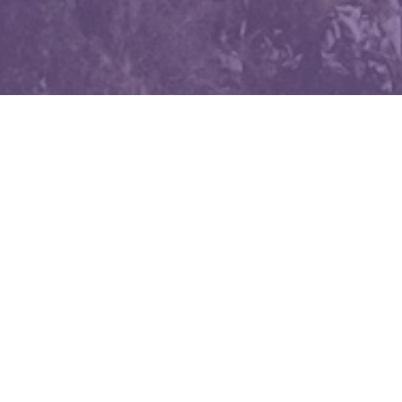
WIĘCEJ QUIZÓW
Polska w XXI wieku. Pamiętasz wydarzenia,
które zmieniły kraj?
Co wydarzyło się wcześniej? Pytamy tylko o XX