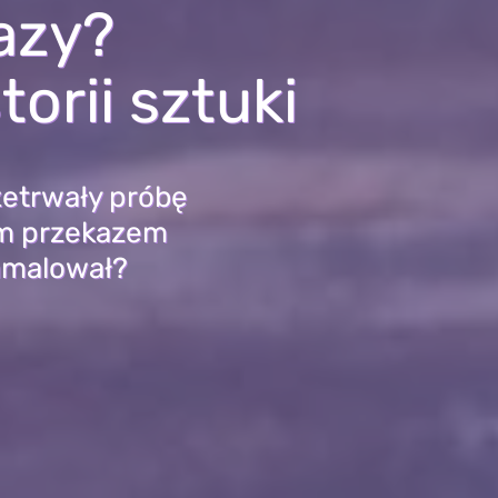
azy?
orii sztuki
rzetrwały próbę
ym przekazem
namalował?