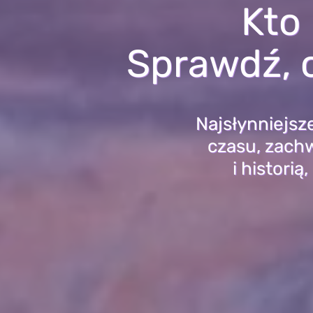
Kto
Sprawdź, c
Najsłynniejsze
czasu, zach
i histori