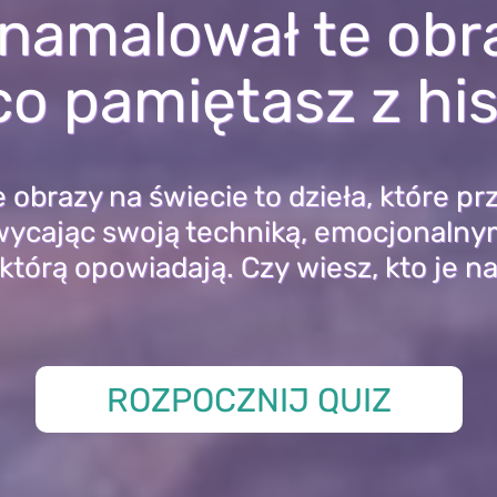
 namalował te obr
o pamiętasz z hist
 obrazy na świecie to dzieła, które p
wycając swoją techniką, emocjonaln
ą, którą opowiadają. Czy wiesz, kto je 
ROZPOCZNIJ QUIZ