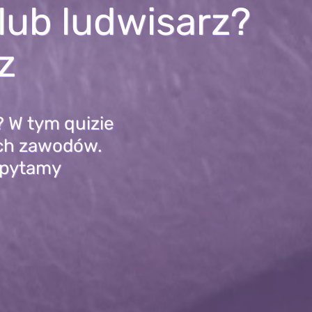
lub ludwisarz?
z
? W tym quizie
ych zawodów.
e pytamy