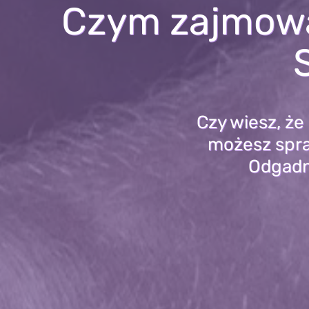
Czym zajmował
Czy wiesz, że
możesz spra
Odgadni