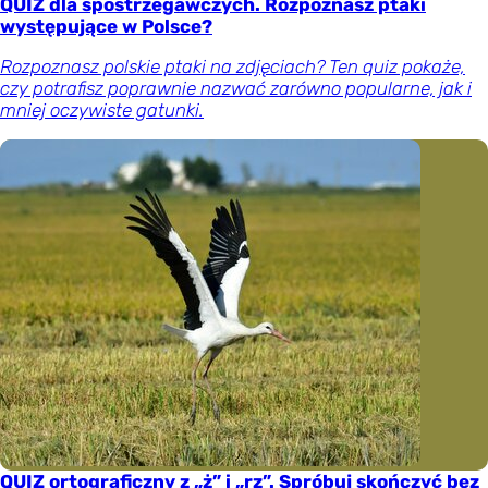
QUIZ dla spostrzegawczych. Rozpoznasz ptaki
występujące w Polsce?
Rozpoznasz polskie ptaki na zdjęciach? Ten quiz pokaże,
czy potrafisz poprawnie nazwać zarówno popularne, jak i
mniej oczywiste gatunki.
QUIZ ortograficzny z „ż” i „rz”. Spróbuj skończyć bez