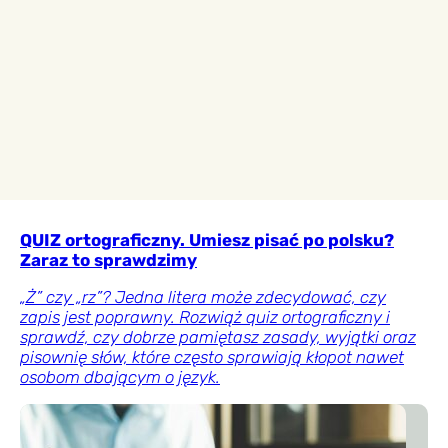
QUIZ ortograficzny. Umiesz pisać po polsku?
Zaraz to sprawdzimy
„Ż” czy „rz”? Jedna litera może zdecydować, czy
zapis jest poprawny. Rozwiąż quiz ortograficzny i
sprawdź, czy dobrze pamiętasz zasady, wyjątki oraz
pisownię słów, które często sprawiają kłopot nawet
osobom dbającym o język.