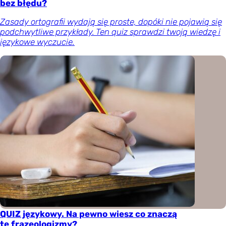
bez błędu?
Zasady ortografii wydają się proste, dopóki nie pojawią się
podchwytliwe przykłady. Ten quiz sprawdzi twoją wiedzę i
językowe wyczucie.
QUIZ językowy. Na pewno wiesz co znaczą
te frazeologizmy?