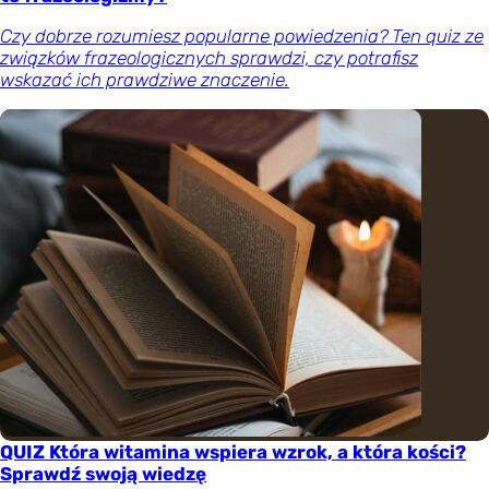
Czy dobrze rozumiesz popularne powiedzenia? Ten quiz ze
związków frazeologicznych sprawdzi, czy potrafisz
wskazać ich prawdziwe znaczenie.
QUIZ Która witamina wspiera wzrok, a która kości?
Sprawdź swoją wiedzę