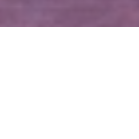
WIĘCEJ QUIZÓW
Polska w XXI wieku. Pamiętasz wydarzenia,
które zmieniły kraj?
Co wydarzyło się wcześniej? Pytamy tylko o XX