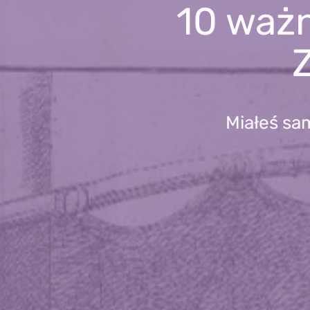
10 ważn
Z
Miałeś sam