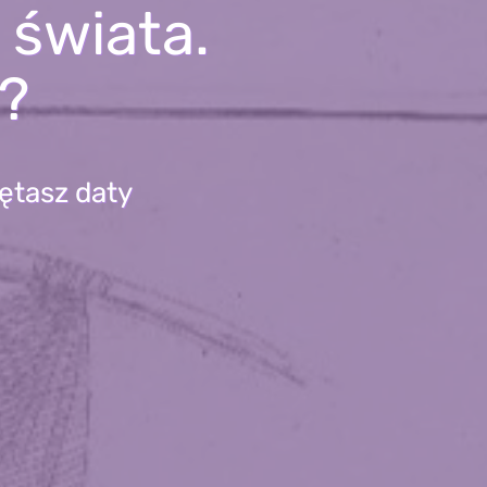
 świata.
e?
iętasz daty