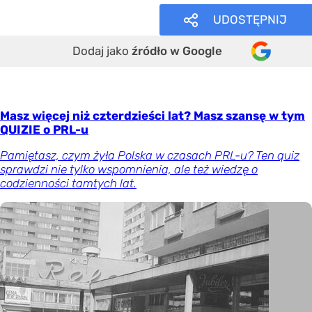
UDOSTĘPNIJ
Dodaj jako
źródło w Google
Masz więcej niż czterdzieści lat? Masz szansę w tym
QUIZIE o PRL-u
Pamiętasz, czym żyła Polska w czasach PRL-u? Ten quiz
sprawdzi nie tylko wspomnienia, ale też wiedzę o
codzienności tamtych lat.