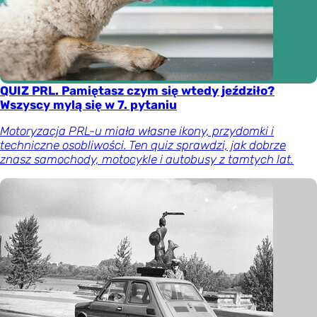
QUIZ PRL. Pamiętasz czym się wtedy jeździło?
Wszyscy mylą się w 7. pytaniu
Motoryzacja PRL-u miała własne ikony, przydomki i
techniczne osobliwości. Ten quiz sprawdzi, jak dobrze
znasz samochody, motocykle i autobusy z tamtych lat.