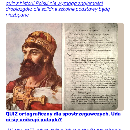
quiz z historii Polski nie wymaga znajomości
drobiazgów, ale solidne szkolne podstawy będą
niezbędne.
QUIZ ortograficzny dla spostrzegawczych. Uda
ci się uniknąć pułapki?