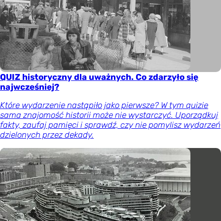
QUIZ historyczny dla uważnych. Co zdarzyło się
najwcześniej?
Które wydarzenie nastąpiło jako pierwsze? W tym quizie
sama znajomość historii może nie wystarczyć. Uporządkuj
fakty, zaufaj pamięci i sprawdź, czy nie pomylisz wydarzeń
dzielonych przez dekady.