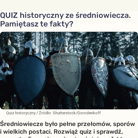
QUIZ historyczny ze średniowiecza.
Pamiętasz te fakty?
Quiz historyczny
/ Źródło:
Shutterstock/Gorodenkoff
Średniowiecze było pełne przełomów, sporów
i wielkich postaci. Rozwiąż quiz i sprawdź,