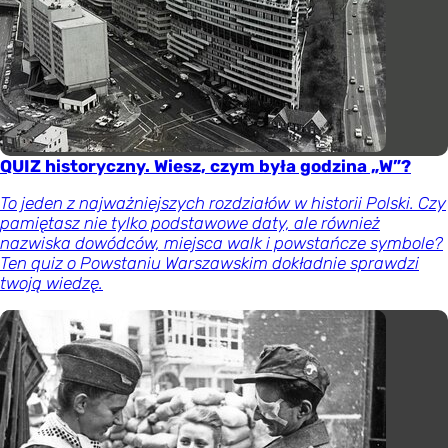
QUIZ historyczny. Wiesz, czym była godzina „W”?
To jeden z najważniejszych rozdziałów w historii Polski. Czy
pamiętasz nie tylko podstawowe daty, ale również
nazwiska dowódców, miejsca walk i powstańcze symbole?
Ten quiz o Powstaniu Warszawskim dokładnie sprawdzi
twoją wiedzę.