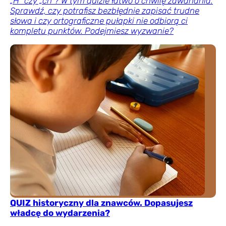
„H” czy „ch”? W tym quizie łatwo o chwilę zawahania.
Sprawdź, czy potrafisz bezbłędnie zapisać trudne
słowa i czy ortograficzne pułapki nie odbiorą ci
kompletu punktów. Podejmiesz wyzwanie?
QUIZ historyczny dla znawców. Dopasujesz
władcę do wydarzenia?