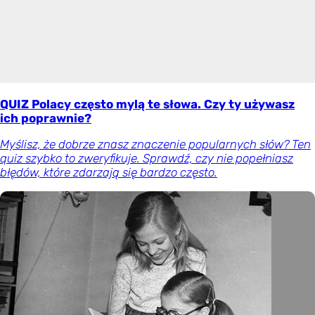
QUIZ Polacy często mylą te słowa. Czy ty używasz
ich poprawnie?
Myślisz, że dobrze znasz znaczenie popularnych słów? Ten
quiz szybko to zweryfikuje. Sprawdź, czy nie popełniasz
błędów, które zdarzają się bardzo często.