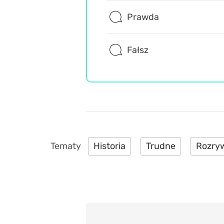
Prawda
Fałsz
Historia
Trudne
Rozry