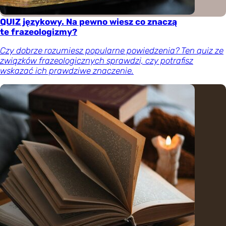
QUIZ językowy. Na pewno wiesz co znaczą
te frazeologizmy?
Czy dobrze rozumiesz popularne powiedzenia? Ten quiz ze
związków frazeologicznych sprawdzi, czy potrafisz
wskazać ich prawdziwe znaczenie.