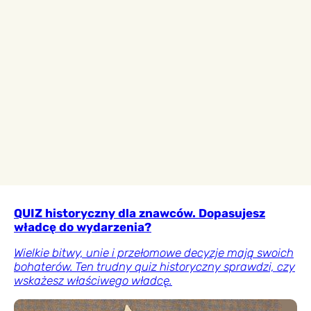
QUIZ historyczny dla znawców. Dopasujesz
władcę do wydarzenia?
Wielkie bitwy, unie i przełomowe decyzje mają swoich
bohaterów. Ten trudny quiz historyczny sprawdzi, czy
wskażesz właściwego władcę.