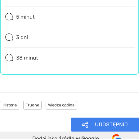
5 minut
3 dni
38 minut
Historia
Trudne
Wiedza ogólna
UDOSTĘPNIJ
Dodaj jako
źródło w Google