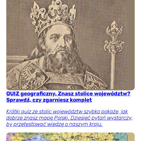
QUIZ geograficzny. Znasz stolice województw?
Sprawdź, czy zgarniesz komplet
Krótki quiz ze stolic województw szybko pokaże, jak
dobrze znasz mapę Polski. Dziesięć pytań wystarczy,
by przetestować wiedzę o naszym kraju.