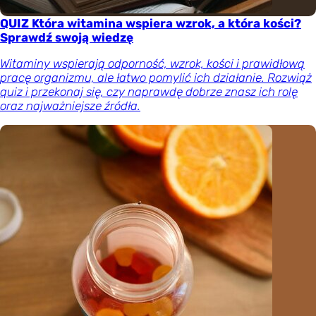
QUIZ Która witamina wspiera wzrok, a która kości?
Sprawdź swoją wiedzę
Witaminy wspierają odporność, wzrok, kości i prawidłową
pracę organizmu, ale łatwo pomylić ich działanie. Rozwiąż
quiz i przekonaj się, czy naprawdę dobrze znasz ich rolę
oraz najważniejsze źródła.