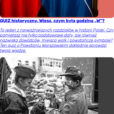
QUIZ historyczny. Wiesz, czym była godzina „W”?
To jeden z najważniejszych rozdziałów w historii Polski. Czy
pamiętasz nie tylko podstawowe daty, ale również
nazwiska dowódców, miejsca walk i powstańcze symbole?
Ten quiz o Powstaniu Warszawskim dokładnie sprawdzi
twoją wiedzę.