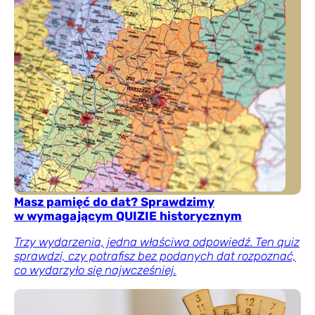
Masz pamięć do dat? Sprawdzimy
w wymagającym QUIZIE historycznym
Trzy wydarzenia, jedna właściwa odpowiedź. Ten quiz
sprawdzi, czy potrafisz bez podanych dat rozpoznać,
co wydarzyło się najwcześniej.