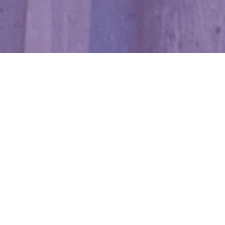
WIĘCEJ QUIZÓW
Polska w XXI wieku. Pamiętasz wydarzenia,
które zmieniły kraj?
Ile pamiętasz z lekcji historii? Sprawdź się