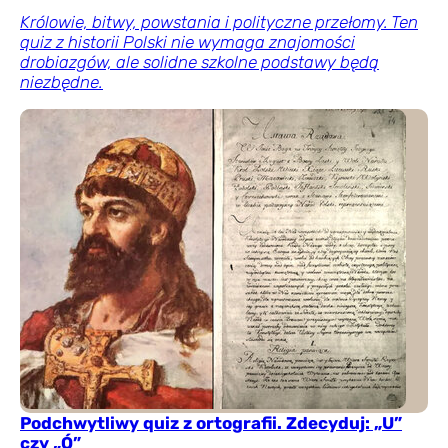
Królowie, bitwy, powstania i polityczne przełomy. Ten
quiz z historii Polski nie wymaga znajomości
drobiazgów, ale solidne szkolne podstawy będą
niezbędne.
Podchwytliwy quiz z ortografii. Zdecyduj: „U”
czy „Ó”