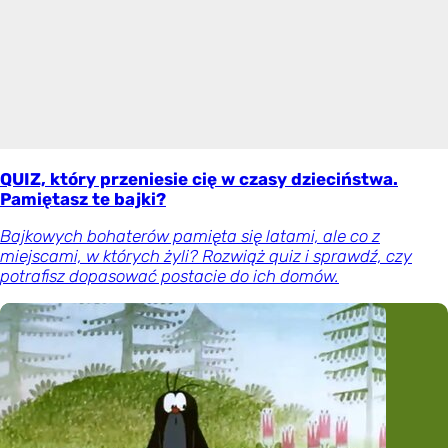
QUIZ, który przeniesie cię w czasy dzieciństwa.
Pamiętasz te bajki?
Bajkowych bohaterów pamięta się latami, ale co z
miejscami, w których żyli? Rozwiąż quiz i sprawdź, czy
potrafisz dopasować postacie do ich domów.