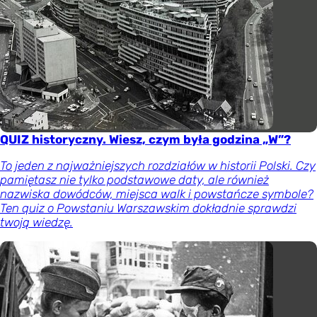
QUIZ historyczny. Wiesz, czym była godzina „W”?
To jeden z najważniejszych rozdziałów w historii Polski. Czy
pamiętasz nie tylko podstawowe daty, ale również
nazwiska dowódców, miejsca walk i powstańcze symbole?
Ten quiz o Powstaniu Warszawskim dokładnie sprawdzi
twoją wiedzę.