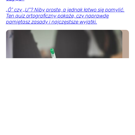
„Ó” czy „U”? Niby proste, a jednak łatwo się pomylić.
Ten quiz ortograficzny pokaże, czy naprawdę
pamiętasz zasady i najczęstsze wyjątki.
QUIZ historyczny dla znawców. Dopasujesz
władcę do wydarzenia?