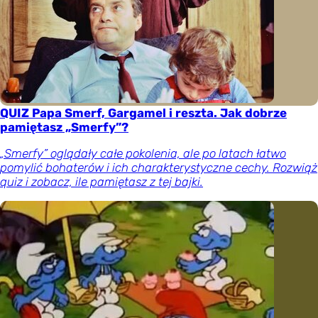
QUIZ Papa Smerf, Gargamel i reszta. Jak dobrze
pamiętasz „Smerfy”?
„Smerfy” oglądały całe pokolenia, ale po latach łatwo
pomylić bohaterów i ich charakterystyczne cechy. Rozwiąż
quiz i zobacz, ile pamiętasz z tej bajki.