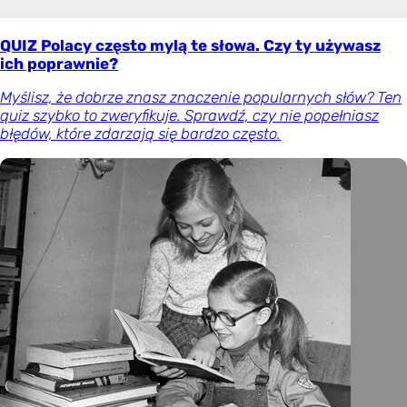
QUIZ Polacy często mylą te słowa. Czy ty używasz
ich poprawnie?
Myślisz, że dobrze znasz znaczenie popularnych słów? Ten
quiz szybko to zweryfikuje. Sprawdź, czy nie popełniasz
błędów, które zdarzają się bardzo często.