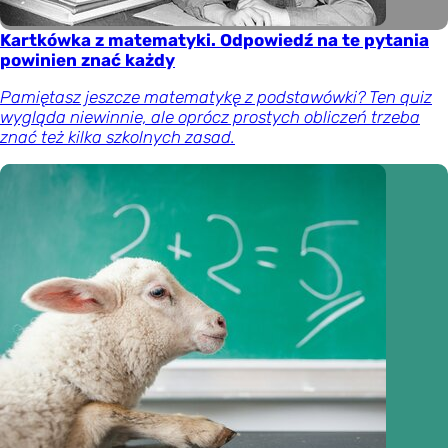
Kartkówka z matematyki. Odpowiedź na te pytania
powinien znać każdy
Pamiętasz jeszcze matematykę z podstawówki? Ten quiz
wygląda niewinnie, ale oprócz prostych obliczeń trzeba
znać też kilka szkolnych zasad.