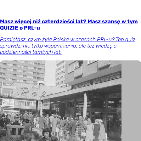
Masz więcej niż czterdzieści lat? Masz szansę w tym
QUIZIE o PRL-u
Pamiętasz, czym żyła Polska w czasach PRL-u? Ten quiz
sprawdzi nie tylko wspomnienia, ale też wiedzę o
codzienności tamtych lat.