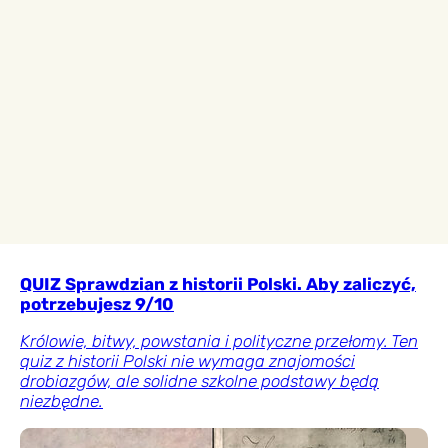
QUIZ Sprawdzian z historii Polski. Aby zaliczyć,
potrzebujesz 9/10
Królowie, bitwy, powstania i polityczne przełomy. Ten
quiz z historii Polski nie wymaga znajomości
drobiazgów, ale solidne szkolne podstawy będą
niezbędne.