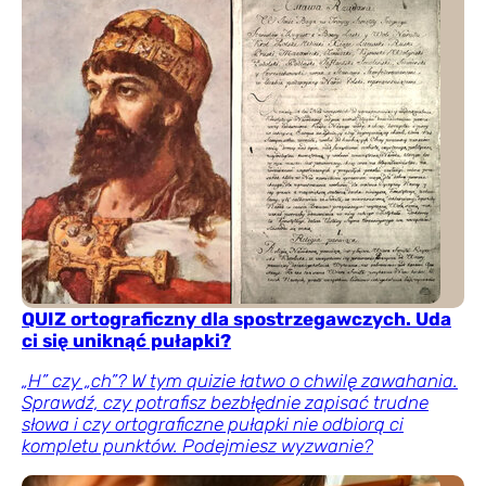
QUIZ ortograficzny dla spostrzegawczych. Uda
ci się uniknąć pułapki?
„H” czy „ch”? W tym quizie łatwo o chwilę zawahania.
Sprawdź, czy potrafisz bezbłędnie zapisać trudne
słowa i czy ortograficzne pułapki nie odbiorą ci
kompletu punktów. Podejmiesz wyzwanie?