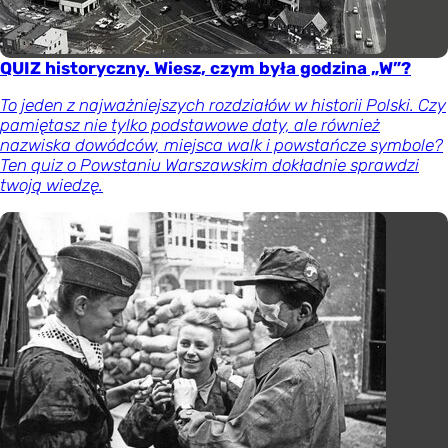
QUIZ historyczny. Wiesz, czym była godzina „W”?
To jeden z najważniejszych rozdziałów w historii Polski. Czy
pamiętasz nie tylko podstawowe daty, ale również
nazwiska dowódców, miejsca walk i powstańcze symbole?
Ten quiz o Powstaniu Warszawskim dokładnie sprawdzi
twoją wiedzę.