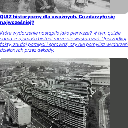
QUIZ historyczny dla uważnych. Co zdarzyło się
najwcześniej?
Które wydarzenie nastąpiło jako pierwsze? W tym quizie
sama znajomość historii może nie wystarczyć. Uporządkuj
fakty, zaufaj pamięci i sprawdź, czy nie pomylisz wydarzeń
dzielonych przez dekady.