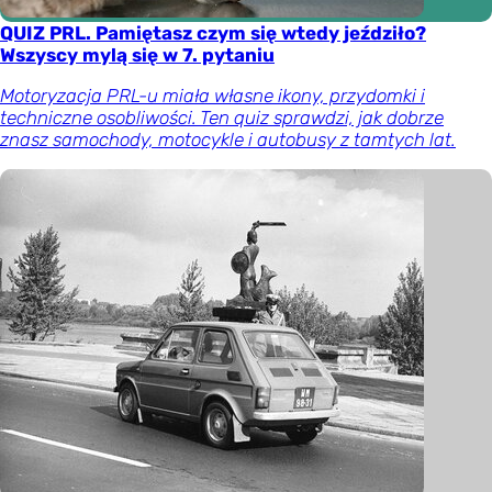
QUIZ PRL. Pamiętasz czym się wtedy jeździło?
Wszyscy mylą się w 7. pytaniu
Motoryzacja PRL-u miała własne ikony, przydomki i
techniczne osobliwości. Ten quiz sprawdzi, jak dobrze
znasz samochody, motocykle i autobusy z tamtych lat.