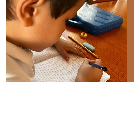
QUIZ historyczny dla znawców. Dopasujesz
władcę do wydarzenia?
Wielkie bitwy, unie i przełomowe decyzje mają swoich
bohaterów. Ten trudny quiz historyczny sprawdzi, czy
wskażesz właściwego władcę.