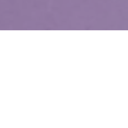
WIĘCEJ QUIZÓW
Co wydarzyło się wcześniej? Pytamy tylko o XX
wiek
Ile pamiętasz z lekcji historii? Sprawdź się