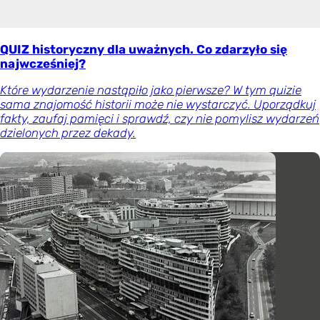
QUIZ historyczny dla uważnych. Co zdarzyło się
najwcześniej?
Które wydarzenie nastąpiło jako pierwsze? W tym quizie
sama znajomość historii może nie wystarczyć. Uporządkuj
fakty, zaufaj pamięci i sprawdź, czy nie pomylisz wydarzeń
dzielonych przez dekady.