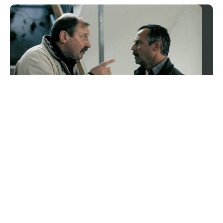
QUIZ przyrodniczy o Polsce. Znasz odpowiedź
na ostatnie pytanie?
Polska przyroda potrafi zaskoczyć na każdym kroku.
Ten quiz sprawdzi, czy znasz jej najciekawsze
tajemnice, niezwykłe miejsca i gatunki.