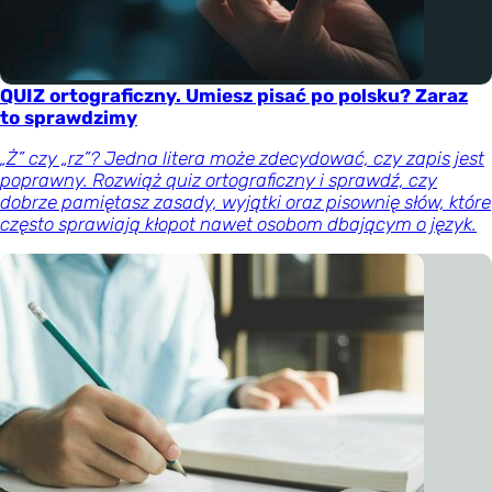
QUIZ ortograficzny. Umiesz pisać po polsku? Zaraz
to sprawdzimy
„Ż” czy „rz”? Jedna litera może zdecydować, czy zapis jest
poprawny. Rozwiąż quiz ortograficzny i sprawdź, czy
dobrze pamiętasz zasady, wyjątki oraz pisownię słów, które
często sprawiają kłopot nawet osobom dbającym o język.