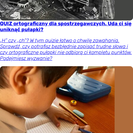
QUIZ ortograficzny dla spostrzegawczych. Uda ci się
uniknąć pułapki?
„H” czy „ch”? W tym quizie łatwo o chwilę zawahania.
Sprawdź, czy potrafisz bezbłędnie zapisać trudne słowa i
czy ortograficzne pułapki nie odbiorą ci kompletu punktów.
Podejmiesz wyzwanie?