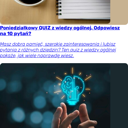
Poniedziałkowy QUIZ z wiedzy ogólnej. Odpowiesz
na 10 pytań?
Masz dobrą pamięć, szerokie zainteresowania i lubisz
pytania z różnych dziedzin? Ten quiz z wiedzy ogólnej
pokaże, jak wiele naprawdę wiesz.