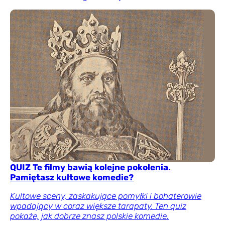
QUIZ Te filmy bawią kolejne pokolenia.
Pamiętasz kultowe komedie?
Kultowe sceny, zaskakujące pomyłki i bohaterowie
wpadający w coraz większe tarapaty. Ten quiz
pokaże, jak dobrze znasz polskie komedie.