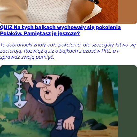
QUIZ Na tych bajkach wychowały się pokolenia
Polaków. Pamiętasz je jeszcze?
Te dobranocki znały całe pokolenia, ale szczegóły łatwo się
zacierają. Rozwiąż quiz o bajkach z czasów PRL-u i
sprawdź swoją pamięć.