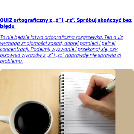
QUIZ ortograficzny z „ż” i „rz”. Spróbuj skończyć bez
błędu
To nie będzie łatwa ortograficzna rozgrzewka. Ten quiz
wymaga znajomości zasad, dobrej pamięci i pełnej
koncentracji. Podejmij wyzwanie i przekonaj się, czy
pisownia wyrazów z „ż” i „rz” naprawdę nie sprawia ci
problemu.