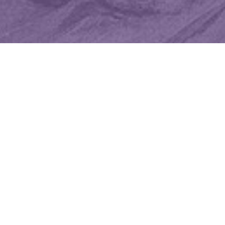
WIĘCEJ QUIZÓW
Polska w XXI wieku. Pamiętasz wydarzenia,
które zmieniły kraj?
Co wydarzyło się wcześniej? Pytamy tylko o XX