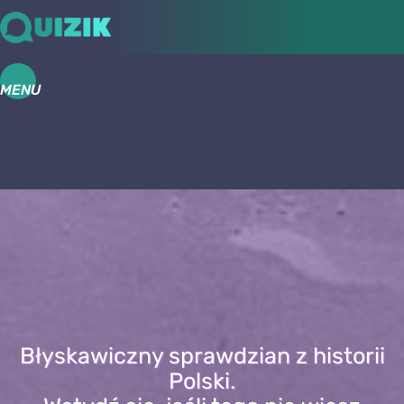
MENU
Błyskawiczny sprawdzian z historii
Polski.