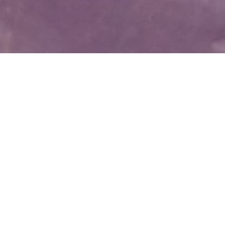
WIĘCEJ QUIZÓW
Polska w XXI wieku. Pamiętasz wydarzenia,
które zmieniły kraj?
Ile pamiętasz z lekcji historii? Sprawdź się