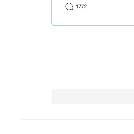
1772
Historia
Wiedza ogólna
Misz Masz