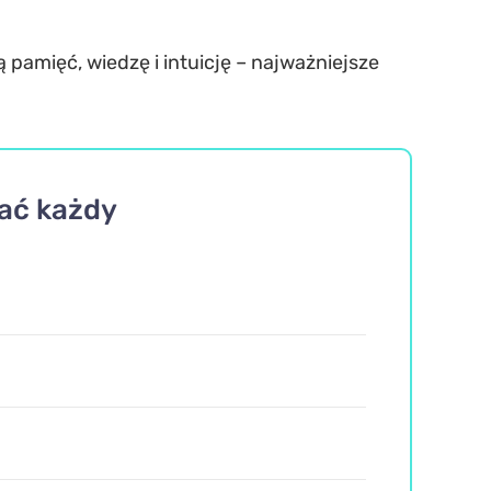
ą pamięć, wiedzę i intuicję –
najważniejsze
nać każdy