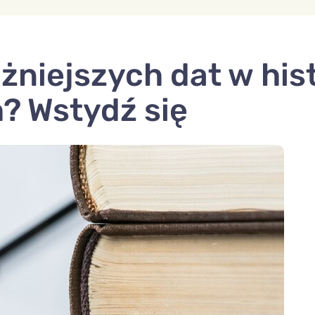
niejszych dat w histo
h? Wstydź się