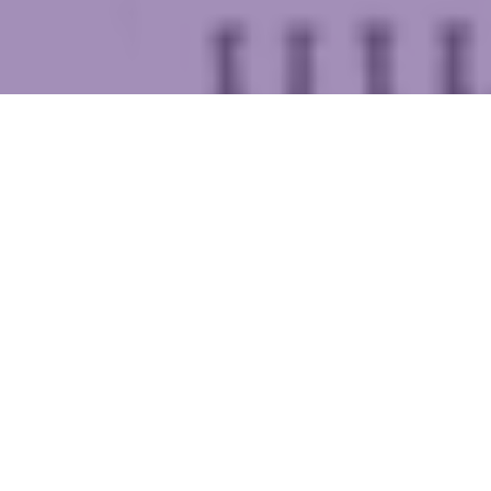
WIĘCEJ QUIZÓW
Co wydarzyło się wcześniej? Pytamy tylko o XX
wiek
Ile pamiętasz z lekcji historii? Sprawdź się