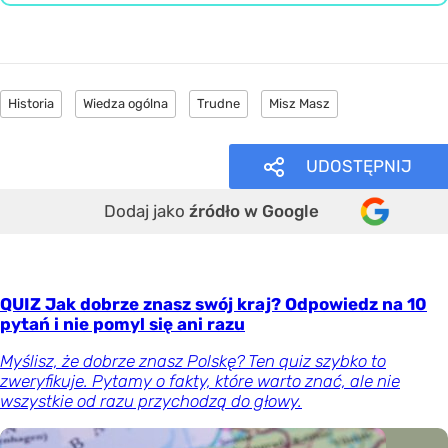
Historia
Wiedza ogólna
Trudne
Misz Masz
UDOSTĘPNIJ
Dodaj jako
źródło w Google
QUIZ Jak dobrze znasz swój kraj? Odpowiedz na 10
pytań i nie pomyl się ani razu
Myślisz, że dobrze znasz Polskę? Ten quiz szybko to
zweryfikuje. Pytamy o fakty, które warto znać, ale nie
wszystkie od razu przychodzą do głowy.