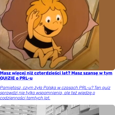
Masz więcej niż czterdzieści lat? Masz szansę w tym
QUIZIE o PRL-u
Pamiętasz, czym żyła Polska w czasach PRL-u? Ten quiz
sprawdzi nie tylko wspomnienia, ale też wiedzę o
codzienności tamtych lat.