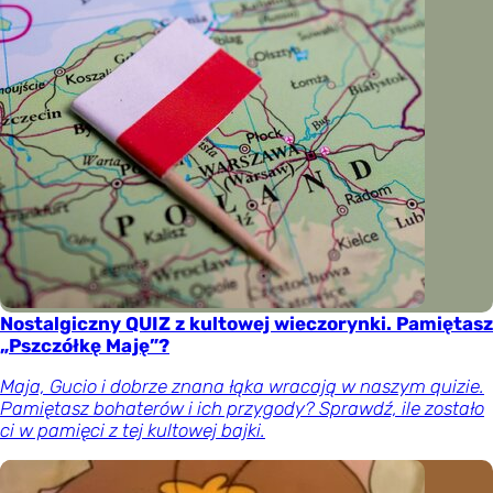
Nostalgiczny QUIZ z kultowej wieczorynki. Pamiętasz
„Pszczółkę Maję”?
Maja, Gucio i dobrze znana łąka wracają w naszym quizie.
Pamiętasz bohaterów i ich przygody? Sprawdź, ile zostało
ci w pamięci z tej kultowej bajki.