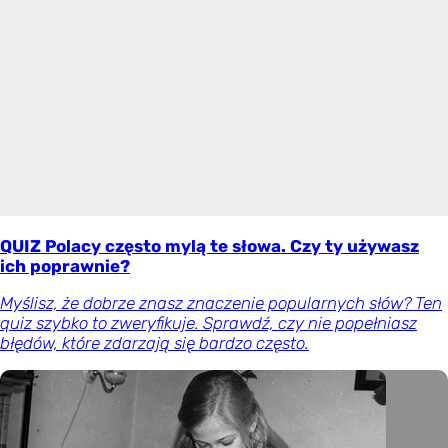
QUIZ Polacy często mylą te słowa. Czy ty używasz
ich poprawnie?
Myślisz, że dobrze znasz znaczenie popularnych słów? Ten
quiz szybko to zweryfikuje. Sprawdź, czy nie popełniasz
błędów, które zdarzają się bardzo często.