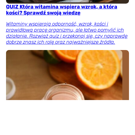
QUIZ Która witamina wspiera wzrok, a która
kości? Sprawdź swoją wiedzę
Witaminy wspierają odporność, wzrok, kości i
prawidłową pracę organizmu, ale łatwo pomylić ich
działanie. Rozwiąż quiz i przekonaj się, czy naprawdę
dobrze znasz ich rolę oraz najważniejsze źródła.