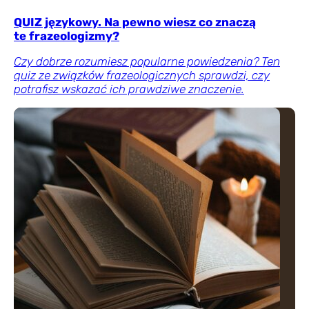
QUIZ językowy. Na pewno wiesz co znaczą
te frazeologizmy?
Czy dobrze rozumiesz popularne powiedzenia? Ten
quiz ze związków frazeologicznych sprawdzi, czy
potrafisz wskazać ich prawdziwe znaczenie.