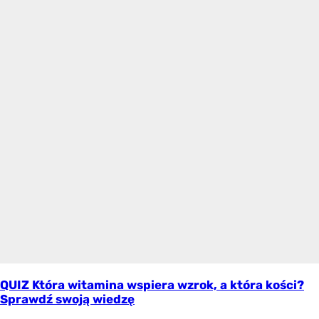
QUIZ Która witamina wspiera wzrok, a która kości?
Sprawdź swoją wiedzę