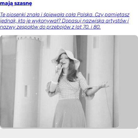
mają szasnę
Te piosenki znała i śpiewała cała Polska. Czy pamiętasz
jednak, kto je wykonywał? Dopasuj nazwiska artystów i
nazwy zespołów do przebojów z lat 70. i 80.