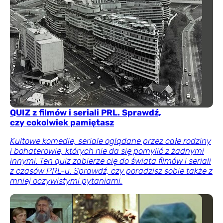
QUIZ z filmów i seriali PRL. Sprawdź,
czy cokolwiek pamiętasz
Kultowe komedie, seriale oglądane przez całe rodziny
i bohaterowie, których nie da się pomylić z żadnymi
innymi. Ten quiz zabierze cię do świata filmów i seriali
z czasów PRL-u. Sprawdź, czy poradzisz sobie także z
mniej oczywistymi pytaniami.