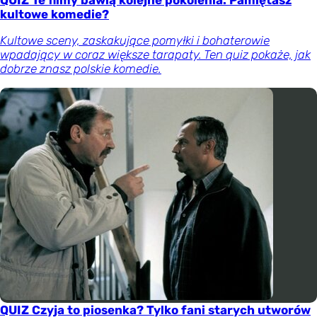
kultowe komedie?
Kultowe sceny, zaskakujące pomyłki i bohaterowie
wpadający w coraz większe tarapaty. Ten quiz pokaże, jak
dobrze znasz polskie komedie.
QUIZ Czyja to piosenka? Tylko fani starych utworów