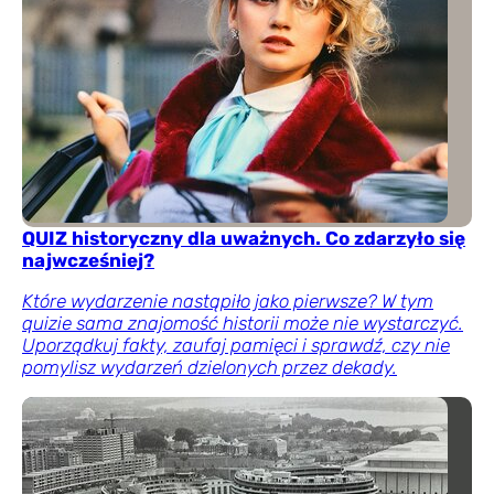
QUIZ historyczny dla uważnych. Co zdarzyło się
najwcześniej?
Które wydarzenie nastąpiło jako pierwsze? W tym
quizie sama znajomość historii może nie wystarczyć.
Uporządkuj fakty, zaufaj pamięci i sprawdź, czy nie
pomylisz wydarzeń dzielonych przez dekady.