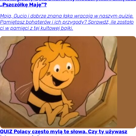
„Pszczółkę Maję”?
Maja, Gucio i dobrze znana łąka wracają w naszym quizie.
Pamiętasz bohaterów i ich przygody? Sprawdź, ile zostało
ci w pamięci z tej kultowej bajki.
QUIZ Polacy często mylą te słowa. Czy ty używasz