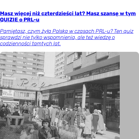
Masz więcej niż czterdzieści lat? Masz szansę w tym
QUIZIE o PRL-u
Pamiętasz, czym żyła Polska w czasach PRL-u? Ten quiz
sprawdzi nie tylko wspomnienia, ale też wiedzę o
codzienności tamtych lat.