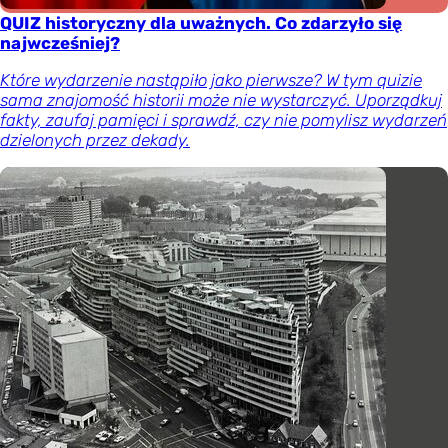
QUIZ historyczny dla uważnych. Co zdarzyło się
najwcześniej?
Które wydarzenie nastąpiło jako pierwsze? W tym quizie
sama znajomość historii może nie wystarczyć. Uporządkuj
fakty, zaufaj pamięci i sprawdź, czy nie pomylisz wydarzeń
dzielonych przez dekady.