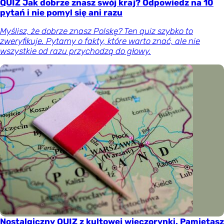
QUIZ Jak dobrze znasz swój kraj? Odpowiedz na 10
pytań i nie pomyl się ani razu
Myślisz, że dobrze znasz Polskę? Ten quiz szybko to
zweryfikuje. Pytamy o fakty, które warto znać, ale nie
wszystkie od razu przychodzą do głowy.
Nostalgiczny QUIZ z kultowej wieczorynki. Pamiętasz