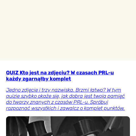
QUIZ Kto jest na zdjęciu? W czasach PRL-u
każdy zgarnąłby komplet
Jedno zdjęcie i trzy nazwiska. Brzmi łatwo? W tym
quizie szybko okaże się, jak dobra jest twoja pamięć
do twarzy znanych z czasów PRL-u. Spróbuj
rozpoznać wszystkich i zawalcz o komplet punktów.