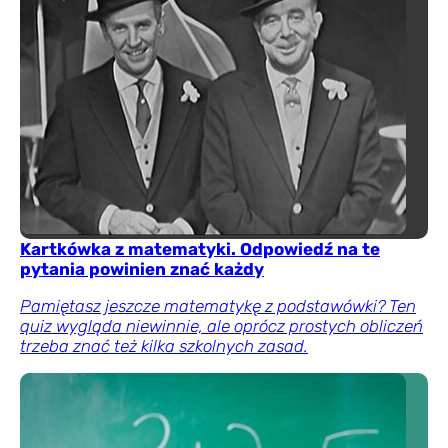
Kartkówka z matematyki. Odpowiedź na te
pytania powinien znać każdy
Pamiętasz jeszcze matematykę z podstawówki? Ten
quiz wygląda niewinnie, ale oprócz prostych obliczeń
trzeba znać też kilka szkolnych zasad.