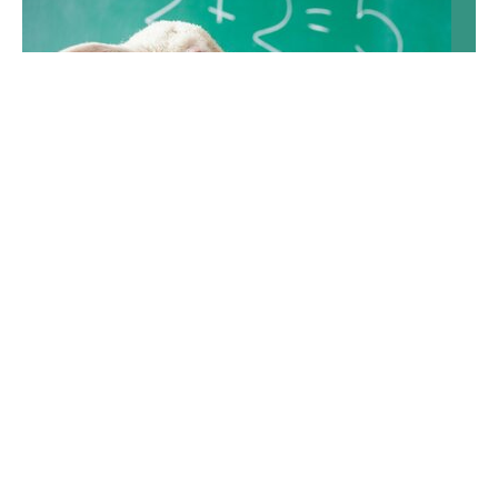
QUIZ historyczny. Wiesz, czym była godzina
„W”?
To jeden z najważniejszych rozdziałów w historii
Polski. Czy pamiętasz nie tylko podstawowe daty, ale
również nazwiska dowódców, miejsca walk i
powstańcze symbole? Ten quiz o Powstaniu
Warszawskim dokładnie sprawdzi twoją wiedzę.