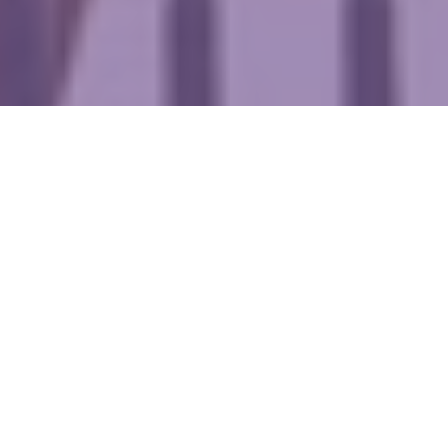
WIĘCEJ QUIZÓW
Polska w XXI wieku. Pamiętasz wydarzenia,
które zmieniły kraj?
Co wydarzyło się wcześniej? Pytamy tylko o XX