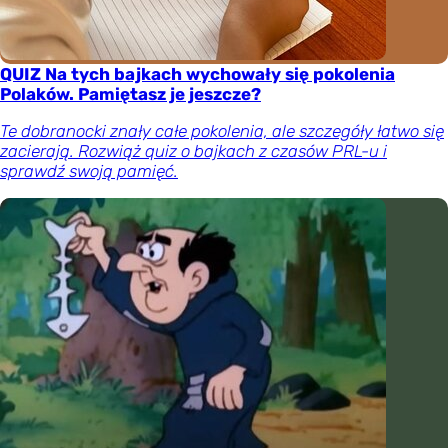
QUIZ Na tych bajkach wychowały się pokolenia
Polaków. Pamiętasz je jeszcze?
Te dobranocki znały całe pokolenia, ale szczegóły łatwo się
zacierają. Rozwiąż quiz o bajkach z czasów PRL-u i
sprawdź swoją pamięć.