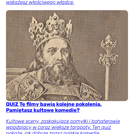
wskażesz właściwego władcę.
QUIZ Te filmy bawią kolejne pokolenia.
Pamiętasz kultowe komedie?
Kultowe sceny, zaskakujące pomyłki i bohaterowie
wpadający w coraz większe tarapaty. Ten quiz
pokaże, jak dobrze znasz polskie komedie.