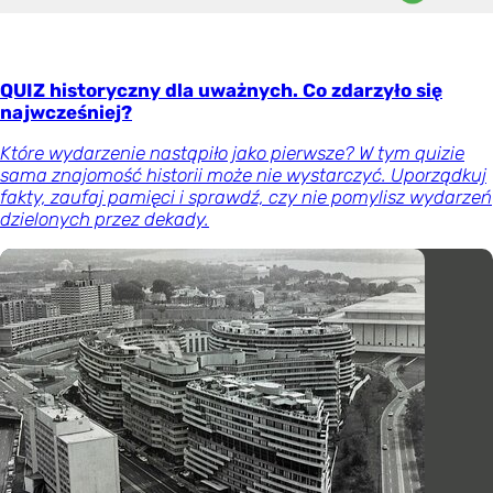
QUIZ historyczny dla uważnych. Co zdarzyło się
najwcześniej?
Które wydarzenie nastąpiło jako pierwsze? W tym quizie
sama znajomość historii może nie wystarczyć. Uporządkuj
fakty, zaufaj pamięci i sprawdź, czy nie pomylisz wydarzeń
dzielonych przez dekady.