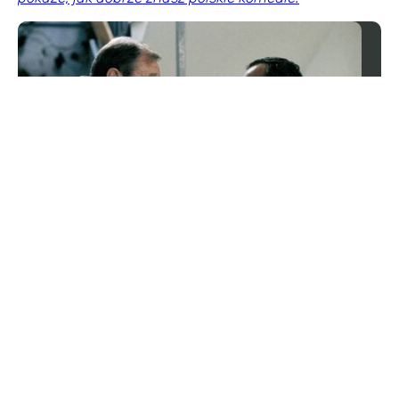
Masz pamięć do dat? Sprawdzimy
w wymagającym QUIZIE historycznym
Trzy wydarzenia, jedna właściwa odpowiedź. Ten quiz
sprawdzi, czy potrafisz bez podanych dat rozpoznać,
co wydarzyło się najwcześniej.