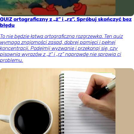
QUIZ ortograficzny z „ż” i „rz”. Spróbuj skończyć bez
błędu
To nie będzie łatwa ortograficzna rozgrzewka. Ten quiz
wymaga znajomości zasad, dobrej pamięci i pełnej
koncentracji. Podejmij wyzwanie i przekonaj się, czy
pisownia wyrazów z „ż” i „rz” naprawdę nie sprawia ci
problemu.