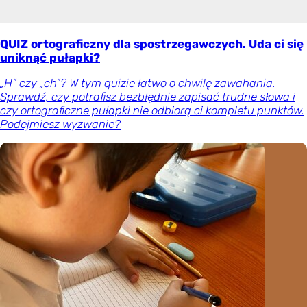
QUIZ ortograficzny dla spostrzegawczych. Uda ci się
uniknąć pułapki?
„H” czy „ch”? W tym quizie łatwo o chwilę zawahania.
Sprawdź, czy potrafisz bezbłędnie zapisać trudne słowa i
czy ortograficzne pułapki nie odbiorą ci kompletu punktów.
Podejmiesz wyzwanie?