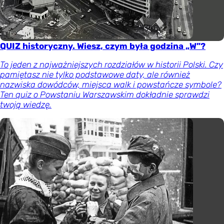
QUIZ historyczny. Wiesz, czym była godzina „W”?
To jeden z najważniejszych rozdziałów w historii Polski. Czy
pamiętasz nie tylko podstawowe daty, ale również
nazwiska dowódców, miejsca walk i powstańcze symbole?
Ten quiz o Powstaniu Warszawskim dokładnie sprawdzi
twoją wiedzę.