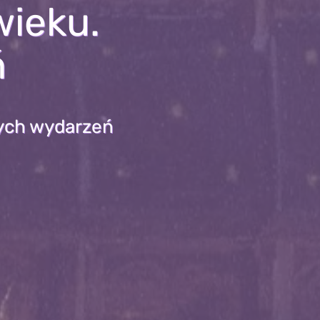
ieku.
ń
nych wydarzeń