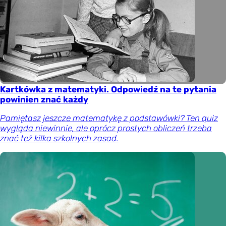
Kartkówka z matematyki. Odpowiedź na te pytania
powinien znać każdy
Pamiętasz jeszcze matematykę z podstawówki? Ten quiz
wygląda niewinnie, ale oprócz prostych obliczeń trzeba
znać też kilka szkolnych zasad.