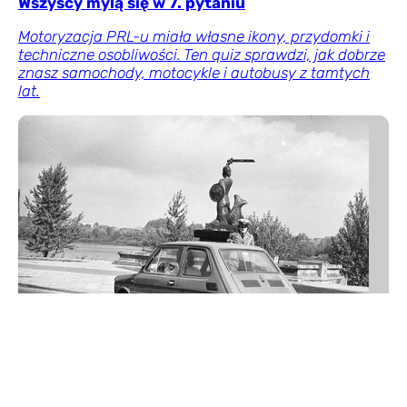
Wszyscy mylą się w 7. pytaniu
Motoryzacja PRL-u miała własne ikony, przydomki i
techniczne osobliwości. Ten quiz sprawdzi, jak dobrze
znasz samochody, motocykle i autobusy z tamtych
lat.
QUIZ historyczny dla znawców. Dopasujesz