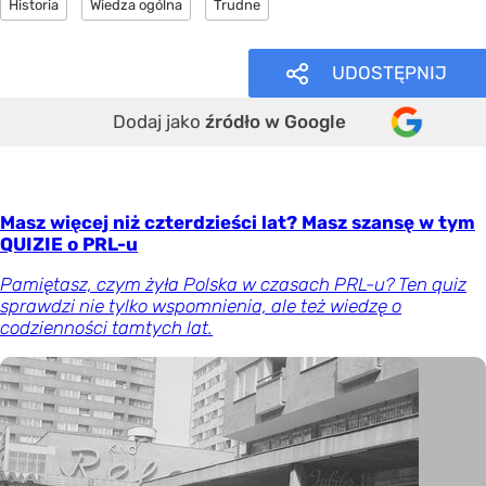
Historia
Wiedza ogólna
Trudne
UDOSTĘPNIJ
Dodaj jako
źródło w Google
Masz więcej niż czterdzieści lat? Masz szansę w tym
QUIZIE o PRL-u
Pamiętasz, czym żyła Polska w czasach PRL-u? Ten quiz
sprawdzi nie tylko wspomnienia, ale też wiedzę o
codzienności tamtych lat.