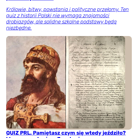
Królowie, bitwy, powstania i polityczne przełomy. Ten
quiz z historii Polski nie wymaga znajomości
drobiazgów, ale solidne szkolne podstawy będą
niezbędne.
QUIZ PRL. Pamiętasz czym się wtedy jeździło?