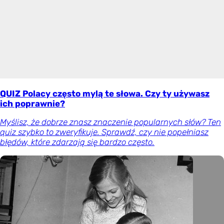
QUIZ Polacy często mylą te słowa. Czy ty używasz
ich poprawnie?
Myślisz, że dobrze znasz znaczenie popularnych słów? Ten
quiz szybko to zweryfikuje. Sprawdź, czy nie popełniasz
błędów, które zdarzają się bardzo często.