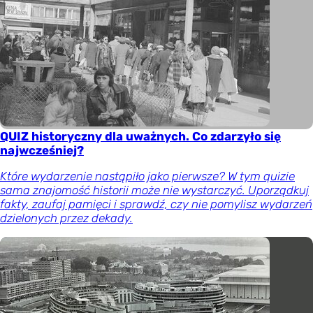
QUIZ historyczny dla uważnych. Co zdarzyło się
najwcześniej?
Które wydarzenie nastąpiło jako pierwsze? W tym quizie
sama znajomość historii może nie wystarczyć. Uporządkuj
fakty, zaufaj pamięci i sprawdź, czy nie pomylisz wydarzeń
dzielonych przez dekady.