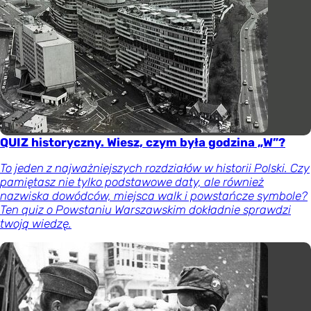
QUIZ historyczny. Wiesz, czym była godzina „W”?
To jeden z najważniejszych rozdziałów w historii Polski. Czy
pamiętasz nie tylko podstawowe daty, ale również
nazwiska dowódców, miejsca walk i powstańcze symbole?
Ten quiz o Powstaniu Warszawskim dokładnie sprawdzi
twoją wiedzę.