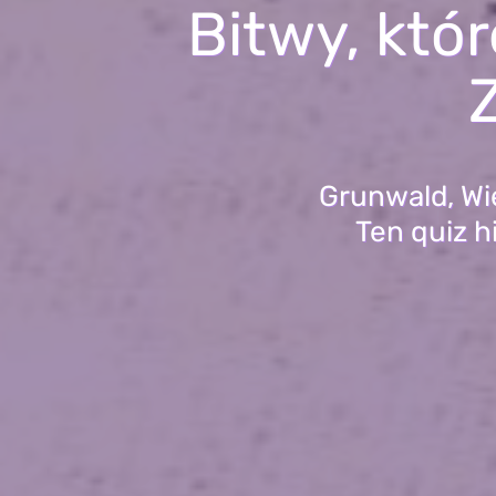
Bitwy, któ
Grunwald, Wie
Ten quiz h