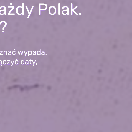
ażdy Polak.
?
e znać wypada.
ączyć daty,