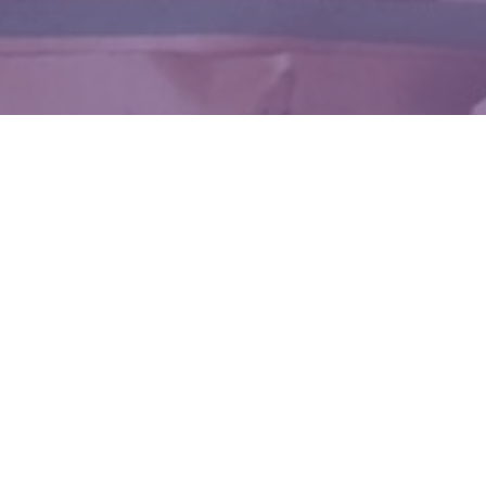
WIĘCEJ QUIZÓW
Pamiętasz to z lekcji polskiego? Sprawdź się
w szkolnym QUIZIE
Te słowa Polacy mylą najczęściej. Na pewno