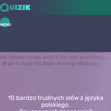
MENU
10 bardzo trudnych słów z języka
polskiego.