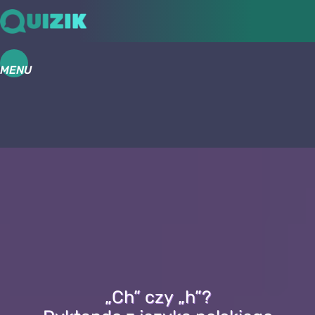
MENU
„Ch” czy „h”?