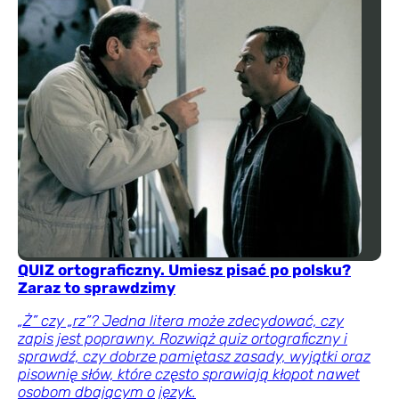
QUIZ ortograficzny. Umiesz pisać po polsku?
Zaraz to sprawdzimy
„Ż” czy „rz”? Jedna litera może zdecydować, czy
zapis jest poprawny. Rozwiąż quiz ortograficzny i
sprawdź, czy dobrze pamiętasz zasady, wyjątki oraz
pisownię słów, które często sprawiają kłopot nawet
osobom dbającym o język.