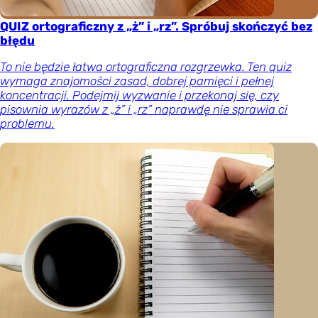
QUIZ ortograficzny z „ż” i „rz”. Spróbuj skończyć bez
błędu
To nie będzie łatwa ortograficzna rozgrzewka. Ten quiz
wymaga znajomości zasad, dobrej pamięci i pełnej
koncentracji. Podejmij wyzwanie i przekonaj się, czy
pisownia wyrazów z „ż” i „rz” naprawdę nie sprawia ci
problemu.