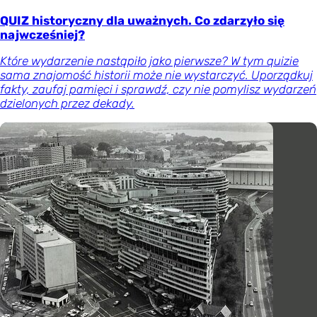
QUIZ historyczny dla uważnych. Co zdarzyło się
najwcześniej?
Które wydarzenie nastąpiło jako pierwsze? W tym quizie
sama znajomość historii może nie wystarczyć. Uporządkuj
fakty, zaufaj pamięci i sprawdź, czy nie pomylisz wydarzeń
dzielonych przez dekady.