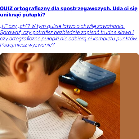
QUIZ ortograficzny dla spostrzegawczych. Uda ci się
uniknąć pułapki?
„H” czy „ch”? W tym quizie łatwo o chwilę zawahania.
Sprawdź, czy potrafisz bezbłędnie zapisać trudne słowa i
czy ortograficzne pułapki nie odbiorą ci kompletu punktów.
Podejmiesz wyzwanie?