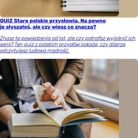
QUIZ Stare polskie przysłowia. Na pewno
je słyszałeś, ale czy wiesz co znaczą?
Znasz te powiedzenia od lat, ale czy potrafisz wyjaśnić ich
sens? Ten quiz z polskich przysłów pokaże, czy dobrze
odczytujesz ludową mądrość.