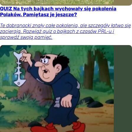
QUIZ Na tych bajkach wychowały się pokolenia
Polaków. Pamiętasz je jeszcze?
Te dobranocki znały całe pokolenia, ale szczegóły łatwo się
zacierają. Rozwiąż quiz o bajkach z czasów PRL-u i
sprawdź swoją pamięć.