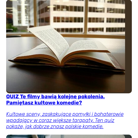
QUIZ Te filmy bawią kolejne pokolenia.
Pamiętasz kultowe komedie?
Kultowe sceny, zaskakujące pomyłki i bohaterowie
wpadający w coraz większe tarapaty. Ten quiz
pokaże, jak dobrze znasz polskie komedie.