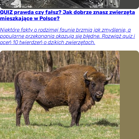
QUIZ prawda czy fałsz? Jak dobrze znasz zwierzęta
mieszkające w Polsce?
Niektóre fakty o rodzimej faunie brzmią jak zmyślenie, a
popularne przekonania okazują się błędne. Rozwiąż quiz i
oceń 10 twierdzeń o dzikich zwierzętach.