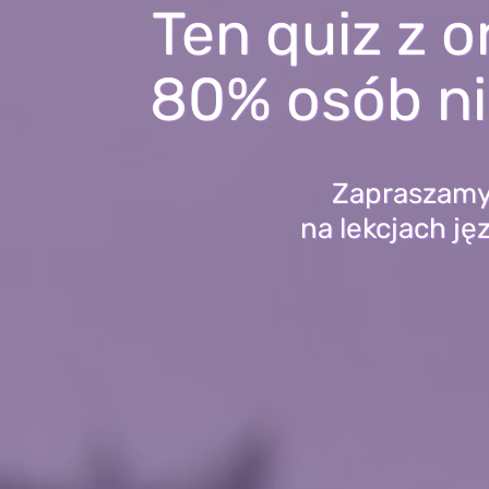
Ten quiz z or
80% osób n
Zapraszamy 
na lekcjach j