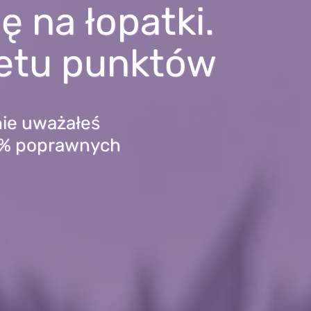
ię na łopatki.
etu punktów
nie uważałeś
00% poprawnych