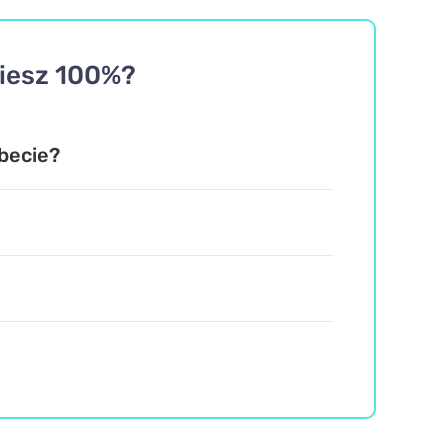
ziesz 100%?
abecie?