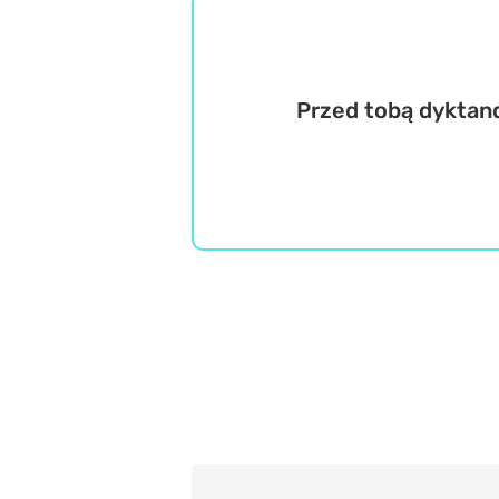
Przed tobą dyktand
Język polski
Wiedza ogólna
Misz Masz