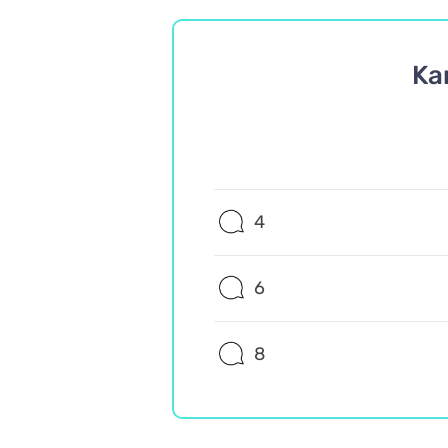
Ka
4
6
8