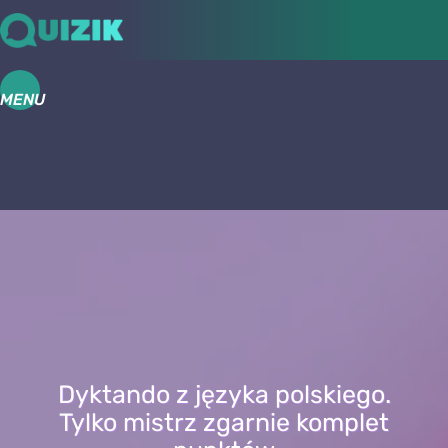
MENU
Dyktando z języka polskiego.
Tylko mistrz zgarnie komplet