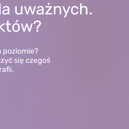
dla uważnych.
nktów?
m poziomie?
zyć się czegoś
afii.