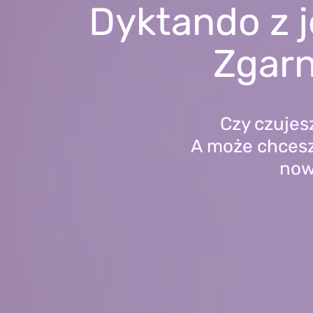
Dyktando z j
Zgarn
Czy czujes
A może chcesz
nowe