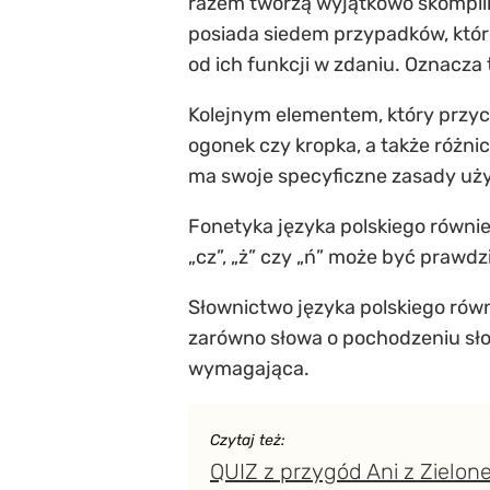
razem tworzą wyjątkowo skomplik
posiada siedem przypadków, któr
od ich funkcji w zdaniu. Oznacza
Kolejnym elementem, który przyczy
ogonek czy kropka, a także różnice
ma swoje specyficzne zasady użyc
Fonetyka języka polskiego równie
„cz”, „ż” czy „ń” może być praw
Słownictwo języka polskiego równ
zarówno słowa o pochodzeniu słow
wymagająca.
Czytaj też:
QUIZ z przygód Ani z Zielon