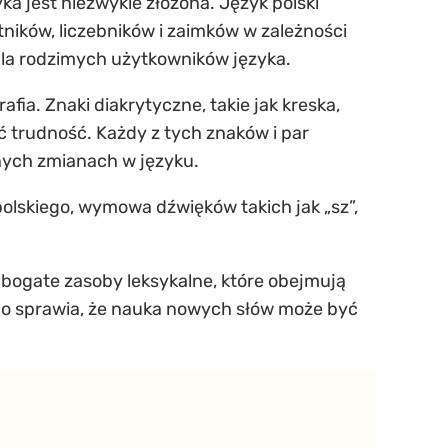
 jest niezwykle złożona. Język polski
ików, liczebników i zaimków w zależności
 dla rodzimych użytkowników języka.
fia. Znaki diakrytyczne, takie jak kreska,
iać trudność. Każdy z tych znaków i par
znych zmianach w języku.
polskiego, wymowa dźwięków takich jak „sz”,
a bogate zasoby leksykalne, które obejmują
 co sprawia, że nauka nowych słów może być