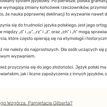
owany system językowy. Po pierwsze, polska gramatyka
e wymagają zmiany końcówek rzeczowników, przymiotn
 to, że nauka poprawnej deklinacji to wyzwanie nawet
nia się do trudności języka polskiego, jest jego ortogra
 między „ó” i „u”, „rz” i „ż”, oraz „ch” i „h” mogą spraw
ia, które często opierają się na etymologii i historyc
ż nie należy do najprostszych. Dla osób uczących się 
dziwym wyzwaniem.
ież przyczynia się do jego złożoności. Język polski m
iańskim, jak i liczne zapożyczenia z innych języków,
ego Wzgórza. Pamiętacie Gilberta?