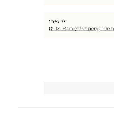
Czytaj też:
QUIZ. Pamiętasz perypetie b
Język polski
Rozrywka