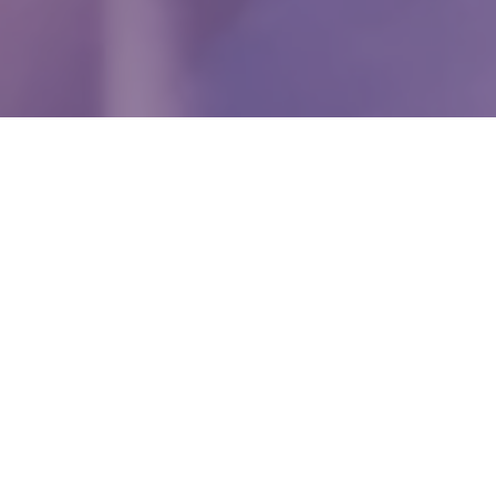
WIĘCEJ QUIZÓW
Łatwiutki QUIZ z języka polskiego. Tu każdy
musi mieć 100%
Jak zapisać te wyrazy? Mało kto zgarnie 10/10