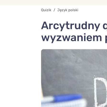
Quizik
/
Język polski
Arcytrudny q
wyzwaniem po