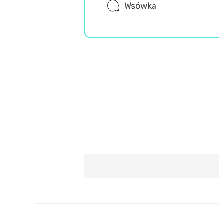
Wsówka
Język polski
Misz Masz
Trudne
Wiedza ogólna