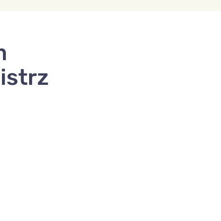
m
istrz