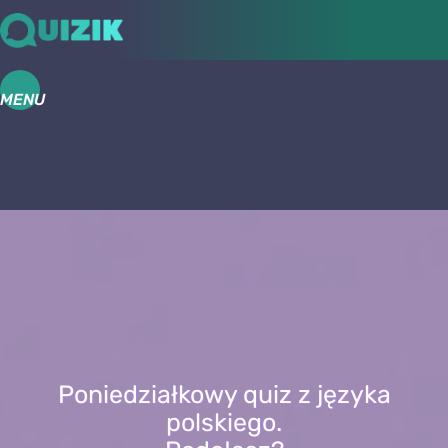
MENU
Poniedziałkowy quiz z języka
polskiego.