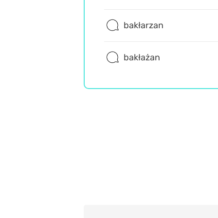
bakłarzan
bakłażan
Język polski
Wiedza ogólna
Misz Masz
Trudne