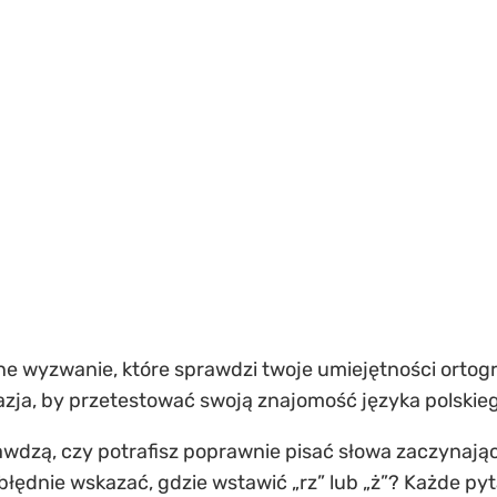
ne wyzwanie, które sprawdzi twoje umiejętności ortog
azja, by przetestować swoją znajomość języka polskieg
awdzą, czy potrafisz poprawnie pisać słowa zaczynające s
zbłędnie wskazać, gdzie wstawić „rz” lub „ż”? Każde p