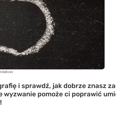
andaBoev
grafię i sprawdź, jak dobrze znasz 
bkie wyzwanie pomoże ci poprawić umi
!