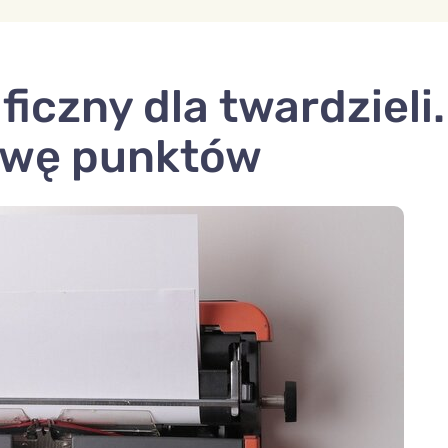
iczny dla twardzieli.
owę punktów