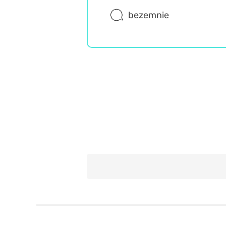
bezemnie
Język polski
Wiedza ogólna
Trudne