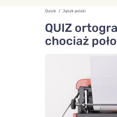
Quizik
/
Język polski
QUIZ ortograf
chociaż poł