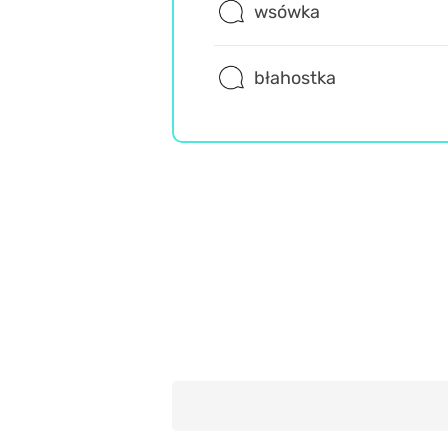
wsówka
błahostka
Język polski
Wiedza ogólna
Trudne
Misz Masz