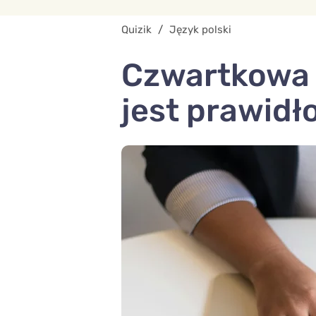
Quizik
/
Język polski
Czwartkowa o
jest prawidł