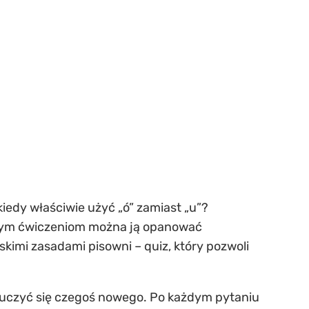
kiedy właściwie użyć „ó” zamiast „u”?
larnym ćwiczeniom można ją opanować
lskimi zasadami pisowni – quiz, który pozwoli
 nauczyć się czegoś nowego. Po każdym pytaniu