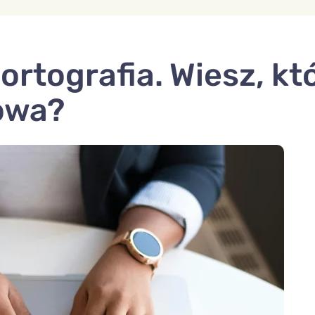
rtografia. Wiesz, kt
owa?