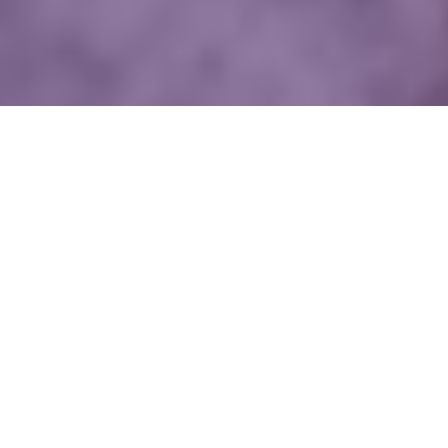
WIĘCEJ QUIZÓW
Te słowa Polacy mylą najczęściej. Na pewno
je znasz?
„CH” czy „H”? Zdecyduj, który wyraz