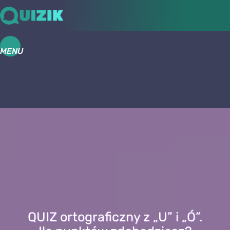
MENU
QUIZ ortograficzny z „U” i „Ó”.