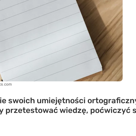
cs.com
e swoich umiejętności ortograficzn
 by przetestować wiedzę, poćwiczyć