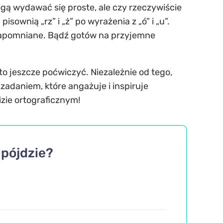
ą wydawać się proste, ale czy rzeczywiście
sownią „rz” i „ż” po wyrażenia z „ó” i „u”.
 zapomniane. Bądź gotów na przyjemne
rto jeszcze poćwiczyć. Niezależnie od tego,
zadaniem, które angażuje i inspiruje
zie ortograficznym!
 pójdzie?