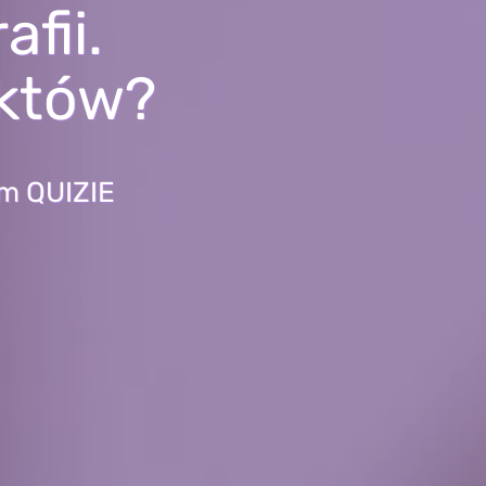
fii.
nktów?
ym QUIZIE