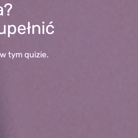
a?
upełnić
w tym quizie.