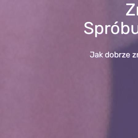
Z
Spróbu
Jak dobrze z