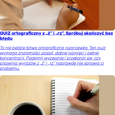
QUIZ ortograficzny z „ż” i „rz”. Spróbuj skończyć bez
błędu
To nie będzie łatwa ortograficzna rozgrzewka. Ten quiz
wymaga znajomości zasad, dobrej pamięci i pełnej
koncentracji. Podejmij wyzwanie i przekonaj się, czy
pisownia wyrazów z „ż” i „rz” naprawdę nie sprawia ci
problemu.