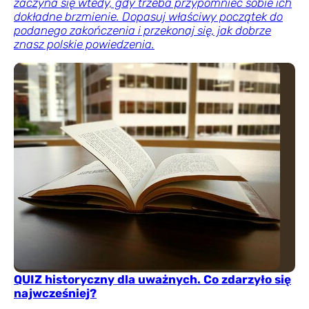
zaczyna się wtedy, gdy trzeba przypomnieć sobie ich
dokładne brzmienie. Dopasuj właściwy początek do
podanego zakończenia i przekonaj się, jak dobrze
znasz polskie powiedzenia.
QUIZ historyczny dla uważnych. Co zdarzyło się
najwcześniej?