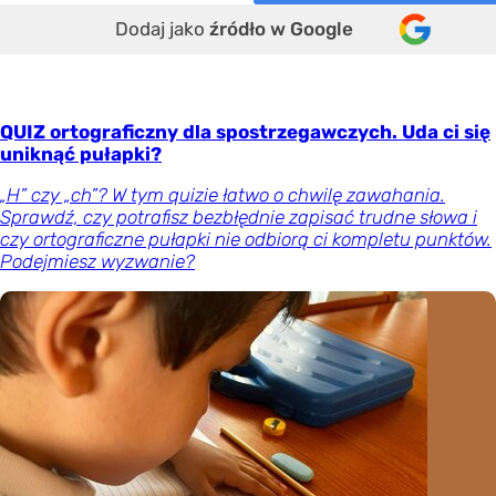
Dodaj jako
źródło w Google
QUIZ ortograficzny dla spostrzegawczych. Uda ci się
uniknąć pułapki?
„H” czy „ch”? W tym quizie łatwo o chwilę zawahania.
Sprawdź, czy potrafisz bezbłędnie zapisać trudne słowa i
czy ortograficzne pułapki nie odbiorą ci kompletu punktów.
Podejmiesz wyzwanie?