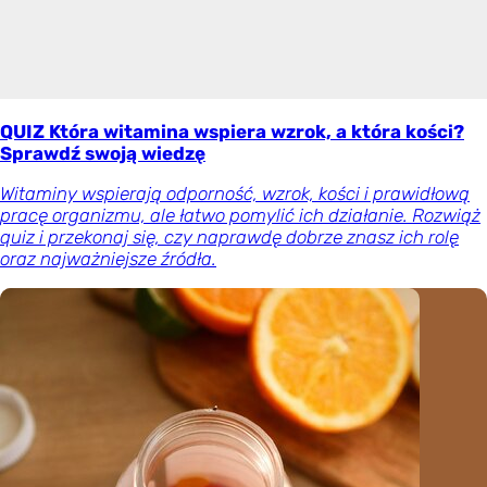
QUIZ Która witamina wspiera wzrok, a która kości?
Sprawdź swoją wiedzę
Witaminy wspierają odporność, wzrok, kości i prawidłową
pracę organizmu, ale łatwo pomylić ich działanie. Rozwiąż
quiz i przekonaj się, czy naprawdę dobrze znasz ich rolę
oraz najważniejsze źródła.