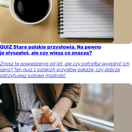
QUIZ Stare polskie przysłowia. Na pewno
je słyszałeś, ale czy wiesz co znaczą?
Znasz te powiedzenia od lat, ale czy potrafisz wyjaśnić ich
sens? Ten quiz z polskich przysłów pokaże, czy dobrze
odczytujesz ludową mądrość.