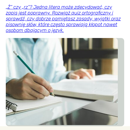
„Ż” czy „rz”? Jedna litera może zdecydować, czy
zapis jest poprawny. Rozwiąż quiz ortograficzny i
sprawdź, czy dobrze pamiętasz zasady, wyjątki oraz
pisownię słów, które często sprawiają kłopot nawet
osobom dbającym o język.